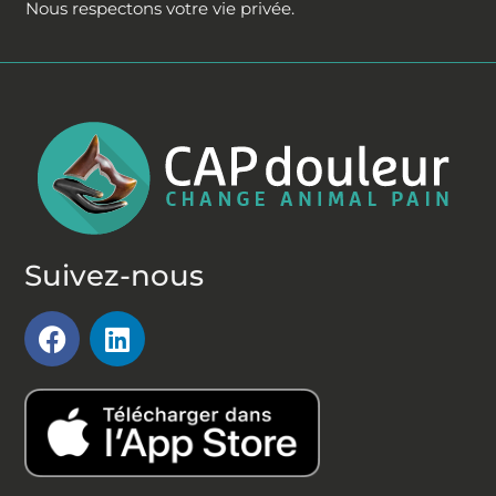
Nous respectons votre vie privée.
Suivez-nous
F
L
a
i
c
n
e
k
b
e
o
d
o
i