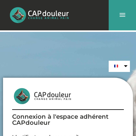
Aller
Men
au
contenu
prin
Connexion à l'espace adhérent
CAPdouleur