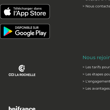
c
n
> Nous contact
e
k
b
e
o
d
o
i
k
n
Nous rejoi
> Les tarifs pou
> Les étapes pou
> L'engagement
> Les avantages