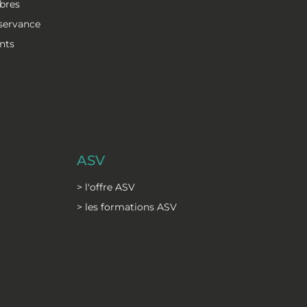
bres
bservance
nts
ASV
> l'offre ASV
> les formations ASV