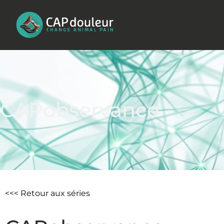
Aller
au
contenu
CAPobservance
<<< Retour aux séries