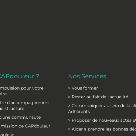
CAPdouleur ?
Nos Services
impulsion pour votre
> Vous former
aire
> Rester au fait de l'actualité
offre d'accompagnement
> Communiquer au sein de la cl
e structure
Adhérents
e d’une communauté
> Proposer de nouveaux actes et
la mission de CAPdouleur
> Aider à prendre les bonnes dé
douleur