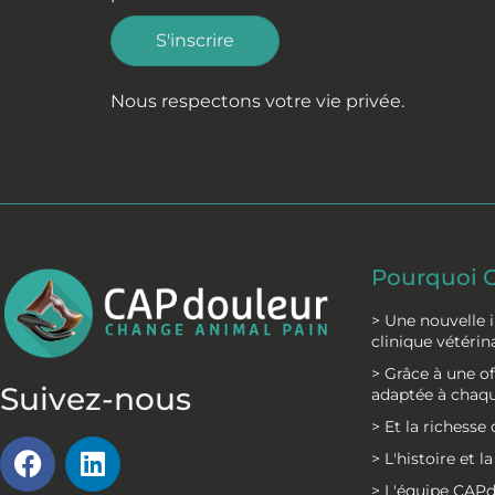
S'inscrire
Nous respectons votre vie privée.
Pourquoi 
> Une nouvelle 
clinique vétérin
> Grâce à une 
Suivez-nous
adaptée à chaqu
> Et la richess
F
L
> L'histoire et 
a
i
> L'équipe CAP