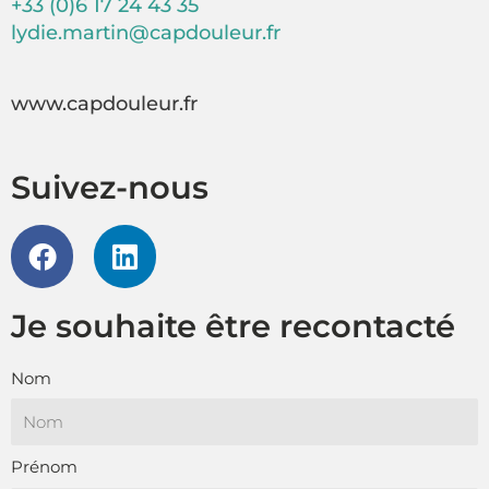
+33 (0)6 17 24 43 35
lydie.martin@capdouleur.fr
www.capdouleur.fr
Suivez-nous
F
L
a
i
c
n
e
k
Je souhaite être recontacté
b
e
o
d
Nom
o
i
k
n
Prénom