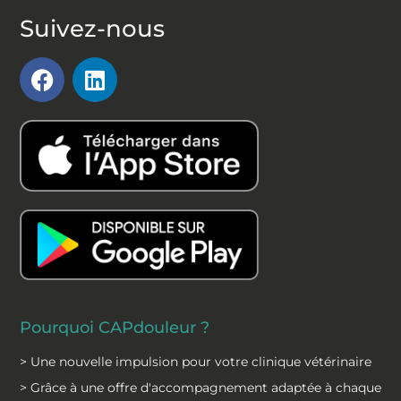
Suivez-nous
F
L
a
i
c
n
e
k
b
e
o
d
o
i
k
n
Pourquoi CAPdouleur ?
> Une nouvelle impulsion pour votre clinique vétérinaire
> Grâce à une offre d'accompagnement adaptée à chaque