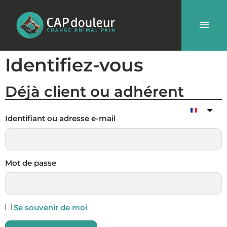
Aller
Men
au
contenu
prin
Identifiez-vous
Déjà client ou adhérent
Identifiant ou adresse e-mail
Mot de passe
Se souvenir de moi