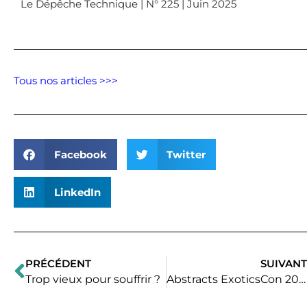
Le Dépêche Technique | N° 225 | Juin 2025
Tous nos articles >>>
Facebook
Twitter
LinkedIn
PRÉCÉDENT
SUIVANT
Précédent
Trop vieux pour souffrir ?
Abstracts ExoticsCon 2024