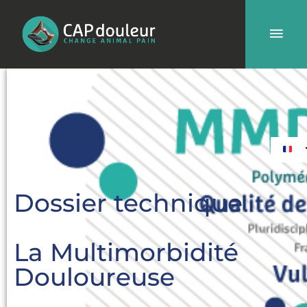
Aller
Men
au
contenu
prin
Dossier technique
La Multimorbidité
Douloureuse