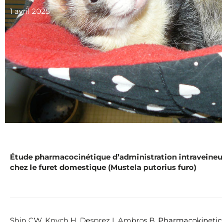
1 avril 2025
Étude pharmacocinétique d’administration intraveine
chez le furet domestique (Mustela putorius furo)
Shin CW, Knych H, Desprez I, Ambros B.
Pharmacokinetics