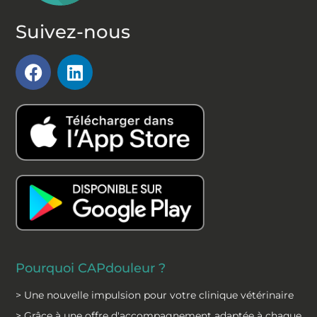
Suivez-nous
F
L
a
i
c
n
e
k
b
e
o
d
o
i
k
n
Pourquoi CAPdouleur ?
> Une nouvelle impulsion pour votre clinique vétérinaire
> Grâce à une offre d'accompagnement adaptée à chaque