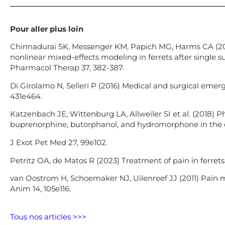
Pour aller plus loin
Chinnadurai SK, Messenger KM, Papich MG, Harms CA (2
nonlinear mixed-effects modeling in ferrets after single 
Pharmacol Therap 37, 382-387.
Di Girolamo N, Selleri P (2016) Medical and surgical emerge
431e464.
Katzenbach JE, Wittenburg LA, Allweiler SI et al. (2018) 
buprenorphine, butorphanol, and hydromorphone in the do
J Exot Pet Med 27, 99e102.
Petritz OA, de Matos R (2023) Treatment of pain in ferrets
van Oostrom H, Schoemaker NJ, Uilenreef JJ (2011) Pain m
Anim 14, 105e116.
Tous nos articles >>>