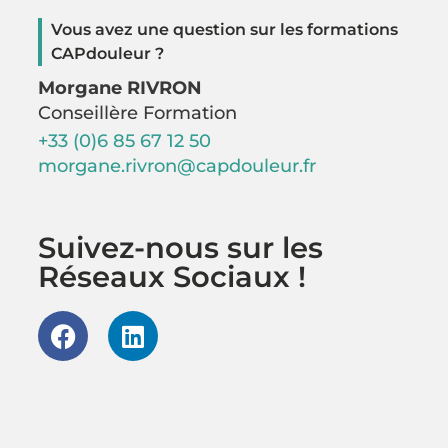
Vous avez une question sur les formations
CAPdouleur ?
Morgane RIVRON
Conseillère Formation
+33 (0)6 85 67 12 50
morgane.rivron@capdouleur.fr
Suivez-nous sur les
Réseaux Sociaux !
F
L
a
i
c
n
e
k
b
e
o
d