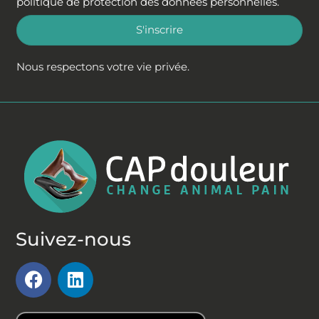
politique de protection des données personnelles
.
S'inscrire
Nous respectons votre vie privée.
Suivez-nous
F
L
a
i
c
n