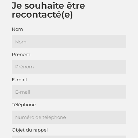
Je souhaite être
o
i
recontacté(e)​
k
n
Nom
Prénom
E-mail
Téléphone
Objet du rappel