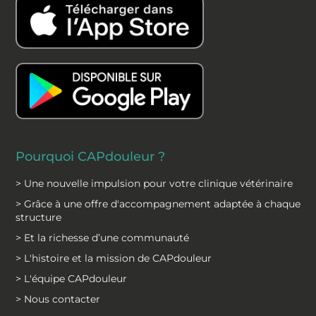
e
k
b
e
o
d
o
i
k
n
Pourquoi CAPdouleur ?
> Une nouvelle impulsion pour votre clinique vétérinaire
> Grâce à une offre d'accompagnement adaptée à chaque
structure
> Et la richesse d’une communauté
> L'histoire et la mission de CAPdouleur
> L'équipe CAPdouleur
> Nous contacter