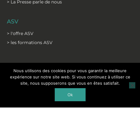
> La Presse parle de nous
ASV
> l'offre ASV
> les formations ASV
Nous utilisons des cookies pour vous garantir la meilleure
©2026 Tous droits réservés - CAPdouleur
expérience sur notre site web. Si vous continuez à utiliser ce
Mentions légales
site, nous supposerons que vous en êtes satisfait.
Politique de protection des données
Ok
C.G.S
C.G.V formation
Modalités formations