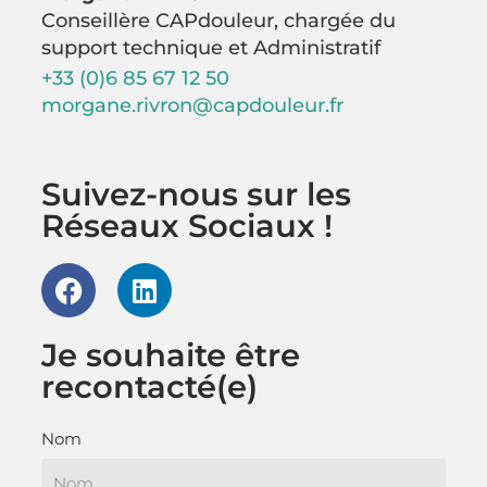
Conseillère CAPdouleur, chargée du
support technique et Administratif
+33 (0)6 85 67 12 50
morgane.rivron@capdouleur.fr
Suivez-nous sur les
Réseaux Sociaux !
F
L
a
i
c
n
Je souhaite être
e
k
recontacté(e)​
b
e
o
d
o
i
Nom
k
n