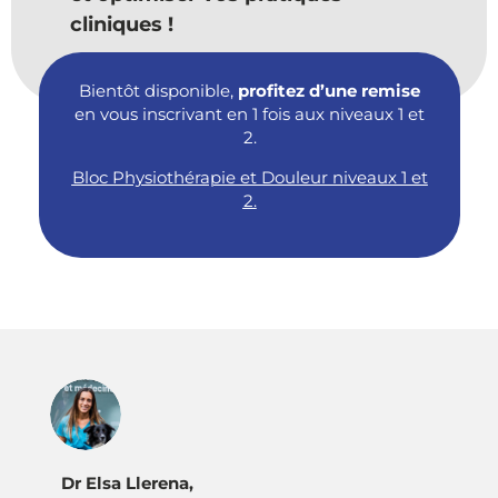
cliniques !
Bientôt disponible,
profitez d’une remise
en vous inscrivant en 1 fois aux niveaux 1 et
2.
Bloc Physiothérapie et Douleur niveaux 1 et
2
.
Dr Elsa Llerena,