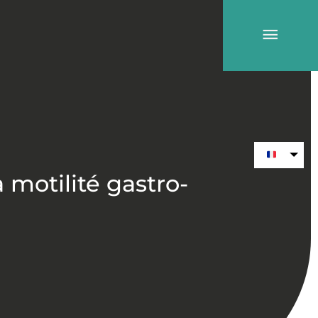
Menu
princi
motilité gastro-