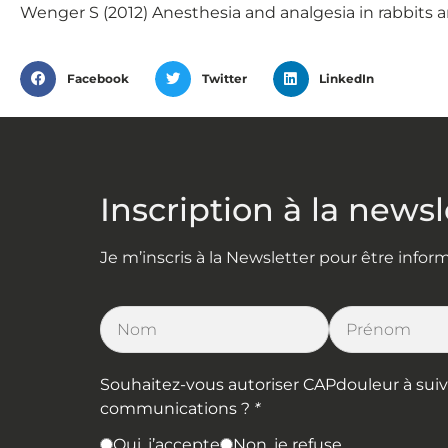
Wenger S (2012) Anesthesia and analgesia in rabbits an
Facebook
Twitter
LinkedIn
Inscription à la newsl
Je m’inscris à la Newsletter pour être info
Souhaitez-vous autoriser CAPdouleur à suivre 
communications ?
*
Oui, j’accepte
Non, je refuse