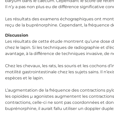
baryum dans le caecum. Cependant le score de rétent
Il n’y a pas non plus eu de différence significative c
Les résultats des examens échographiques ont montr
reçu de la buprénorphine. Cependant, la fréquence de
Discussion
Les résultats de cette étude montrent qu’une dose de
chez le lapin. Si les techniques de radiographie et d’é
avantage, à la différence de techniques invasive, de 
Chez les chevaux, les rats, les souris et les cochons 
motilité gastrointestinale chez les sujets sains. Il n’
espèces et le lapin.
L’augmentation de la fréquence des contractions pylo
les opioïdes µ agonistes augmentent les contraction
contractions, celle-ci ne sont pas coordonnées et donc
buprénorphine, il aurait fallu utiliser un doppler duplex