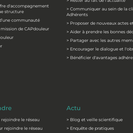
> Rester au fait de l'actualité
offre d'accompagnement
> Communiquer au sein de la cl
e structure
Adhérents
e d’une communauté
> Proposer de nouveaux actes et
la mission de CAPdouleur
> Aider à prendre les bonnes dé
douleur
> Partager avec les autres mem
er
> Encourager le dialogue et l'o
> Bénéficier d'avantages adhére
ndre
Actu
r rejoindre le réseau
> Blog et veille scientifique
r rejoindre le réseau
> Enquête de pratiques