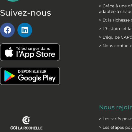
> Grâce à une 
Suivez-nous
adaptée à chaqu
> Et la richess
F
L
> L'histoire et 
a
i
> L'équipe CAP
c
n
> Nous contact
e
k
b
e
o
d
o
i
k
n
Nous rejoi
> Les tarifs pou
> Les étapes pou