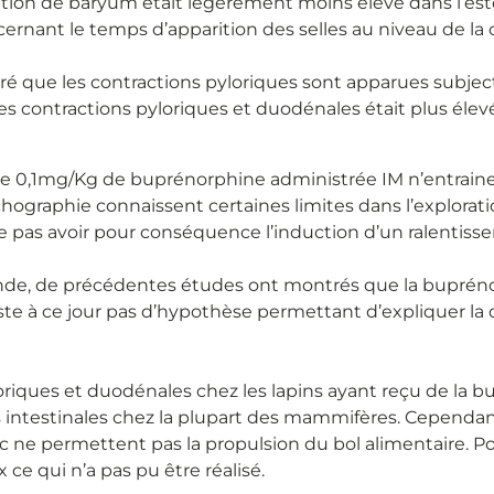
ion de baryum était légèrement moins élevé dans l’esto
oncernant le temps d’apparition des selles au niveau de l
é que les contractions pyloriques sont apparues subje
s contractions pyloriques et duodénales était plus élevé
 0,1mg/Kg de buprénorphine administrée IM n’entraine pa
chographie connaissent certaines limites dans l’exploratio
ne pas avoir pour conséquence l’induction d’un ralentisse
d’inde, de précédentes études ont montrés que la buprénor
existe à ce jour pas d’hypothèse permettant d’expliquer la
riques et duodénales chez les lapins ayant reçu de la b
s intestinales chez la plupart des mammifères. Cependa
 ne permettent pas la propulsion du bol alimentaire. Pou
 ce qui n’a pas pu être réalisé.