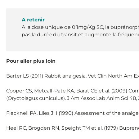
A retenir
A la dose unique de 0,1mg/Kg SC, la buprénorphin
pas la durée du transit et augmente la fréquen
Pour aller plus loin
Barter LS (2011) Rabbit analgesia. Vet Clin North Am E
Cooper CS, Metcalf-Pate KA, Barat CE et al. (2009) C
(Oryctolagus cuniculus). J Am Assoc Lab Anim Sci 48, 
Flecknell PA, Liles JH (1990) Assessment of the analges
Heel RC, Brogden RN, Speight TM et al. (1979) Buprenor