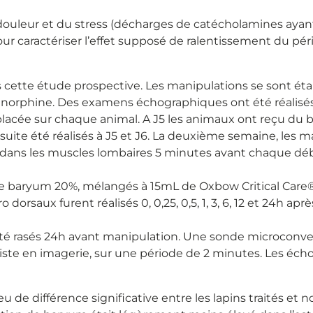
douleur et du stress (décharges de catécholamines ayant
 caractériser l’effet supposé de ralentissement du péri
s cette étude prospective. Les manipulations se sont ét
orphine. Des examens échographiques ont été réalisés s
placée sur chaque animal. A J5 les animaux ont reçu du 
ensuite été réalisés à J5 et J6. La deuxième semaine, les 
 dans les muscles lombaires 5 minutes avant chaque dé
 de baryum 20%, mélangés à 15mL de Oxbow Critical Care®
orsaux furent réalisés 0, 0,25, 0,5, 1, 3, 6, 12 et 24h a
é rasés 24h avant manipulation. Une sonde microconvex
 en imagerie, sur une période de 2 minutes. Les échographi
u de différence significative entre les lapins traités et 