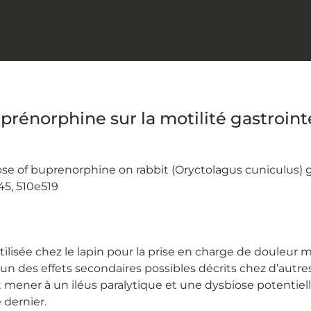
prénorphine sur la motilité gastroint
 dose of buprenorphine on rabbit (Oryctolagus cuniculus) 
45, 510e519
isée chez le lapin pour la prise en charge de douleur mo
n des effets secondaires possibles décrits chez d’autres 
 mener à un iléus paralytique et une dysbiose potentielle
 dernier.