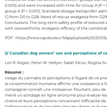
0.005) and were increased with time for Group A (P = 
group A (P < 0.001). Standard-dosage ketoprofen admin
C) from D0 to D28. Need of rescue analgesia from D29 
Conclusions: The long-term safety profile of reduced
with osteoarthritis. Analgesic efficacy of the combinat
PDF : https://www.capdouleur.fr/app/uploads/2020/
2/ Canadian dog owners’ use and perceptions of c
Lori R. Kogan, Peter W. Hellyer, Sarah Silcox, Regina Sch
Résumé :
Usage du cannabis et perceptions à l’égard de ce prod
la consommation humaine affiche une croissance à l’é
compagnie connaît une croissance. Pourtant, peu de t
mené un sondage en ligne anonyme pour évaluer les 
chiens et leurs perceptions concernant l’efficacité de
l’inflammation et de l’anxiété chez les chiens et il