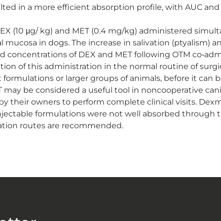
lted in a more efficient absorption profile, with AUC an
t DEX (10 μg/ kg) and MET (0.4 mg/kg) administered simul
l mucosa in dogs. The increase in salivation (ptyalism)
lood concentrations of DEX and MET following OTM co‐ad
ion of this administration in the normal routine of surgi
t formulations or larger groups of animals, before it can 
 may be considered a useful tool in noncooperative cani
y by their owners to perform complete clinical visits.
njectable formulations were not well absorbed through t
ration routes are recommended.