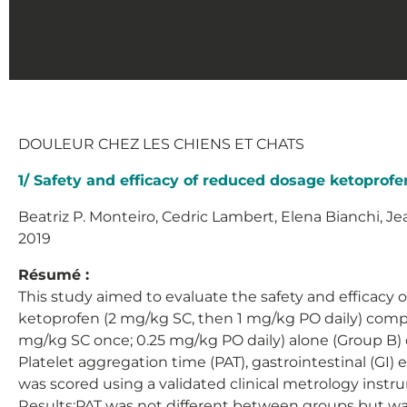
DOULEUR CHEZ LES CHIENS ET CHATS
1/ Safety and efficacy of reduced dosage ketoprofen
Beatriz P. Monteiro, Cedric Lambert, Elena Bianchi, Je
2019
Résumé :
This study aimed to evaluate the safety and efficacy
ketoprofen (2 mg/kg SC, then 1 mg/kg PO daily) comp
mg/kg SC once; 0.25 mg/kg PO daily) alone (Group B) 
Platelet aggregation time (PAT), gastrointestinal (GI)
was scored using a validated clinical metrology instr
Results:PAT was not different between groups but was 