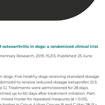
osteoarthritis in dogs: a randomized clinical trial
terinary Research, 2019, 15:213, Published: 25 June
in dogs. Five healthy dogs receiving standard-dosage
ndomized to receive reduced-dosage ketoprofen (0.5
p C). Treatments were administered for 28 days.
ormed up to 60 days after treatment initiation. Pain
r mixed model for repeated measures (α = 0.05).
e higher in Group A than Groups B and C (day 28; P =