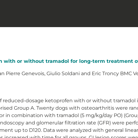
 with or without tramadol for long-term treatment of 
an Pierre Genevois, Giulio Soldani and Eric Troncy BMC Ve
 of reduced-dosage ketoprofen with or without tramadol 
rised Group A. Twenty dogs with osteoarthritis were ra
or in combination with tramadol (5 mg/kg/day PO) (Grou
 endoscopy and glomerular filtration rate (GFR) were perf
ument up to D120. Data were analyzed with general linea
increased with time for all groups. GI lesion scores wer