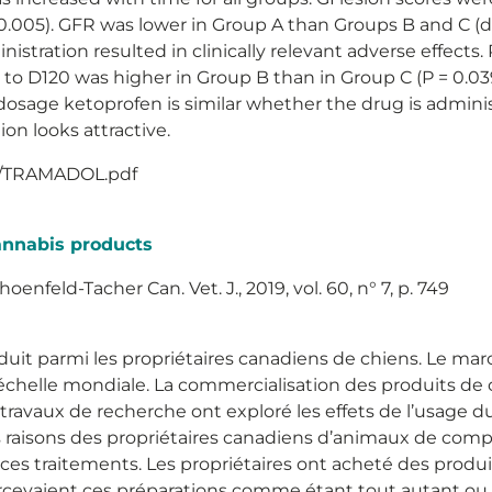
0.005). GFR was lower in Group A than Groups B and C (d
istration resulted in clinically relevant adverse effects
to D120 was higher in Group B than in Group C (P = 0.039
-dosage ketoprofen is similar whether the drug is admin
ion looks attractive.
06/TRAMADOL.pdf
annabis products
oenfeld-Tacher Can. Vet. J., 2019, vol. 60, n° 7, p. 749
uit parmi les propriétaires canadiens de chiens. Le marc
chelle mondiale. La commercialisation des produits de c
ravaux de recherche ont exploré les effets de l’usage d
raisons des propriétaires canadiens d’animaux de compa
 ces traitements. Les propriétaires ont acheté des produ
s percevaient ces préparations comme étant tout autant o