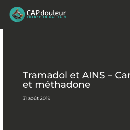
Aller
au
contenu
Tramadol et AINS – Ca
et méthadone
31 août 2019