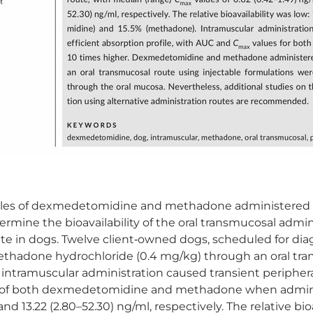
files of dexmedetomidine and methadone administered si
rmine the bioavailability of the oral transmucosal admini
 route in dogs. Twelve client‐owned dogs, scheduled for d
hadone hydrochloride (0.4 mg/kg) through an oral trans
intramuscular administration caused transient periphera
 of both dexmedetomidine and methadone when adminis
nd 13.22 (2.80–52.30) ng/ml, respectively. The relative b