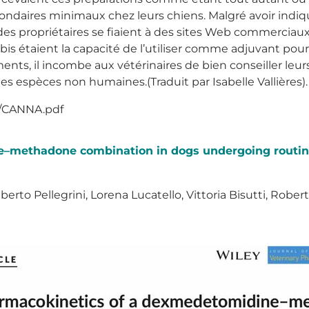
condaires minimaux chez leurs chiens. Malgré avoir indiqu
 des propriétaires se fiaient à des sites Web commerciaux
bis étaient la capacité de l’utiliser comme adjuvant pour
s, il incombe aux vétérinaires de bien conseiller leurs 
des espèces non humaines.(Traduit par Isabelle Vallières).
6/CANNA.pdf
e–methadone combination in dogs undergoing routine
berto Pellegrini, Lorena Lucatello, Vittoria Bisutti, Robert