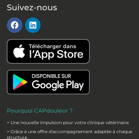
Suivez-nous
F
L
a
i
c
n
e
k
b
e
o
d
o
i
k
n
Pourquoi CAPdouleur ?
> Une nouvelle impulsion pour votre clinique vétérinaire
> Grâce à une offre d'accompagnement adaptée à chaque
structure