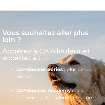
Vous souhaitez aller plus
loin ?
Adhérez à CAPdouleur et
accédez à :
CAPdouleur Séries :
plus de 100
vidéos
CAPdouleur Academy :
des
parcours de formations en ligne