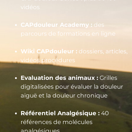
vidéos
CAPdouleur Academy :
des
parcours de formations en ligne
Wiki CAPdouleur :
dossiers, articles,
vidéos procédures
Evaluation des animaux :
Grilles
digitalisées pour évaluer la douleur
aiguë et la douleur chronique
Référentiel Analgésique :
40
références de molécules
analgésiques