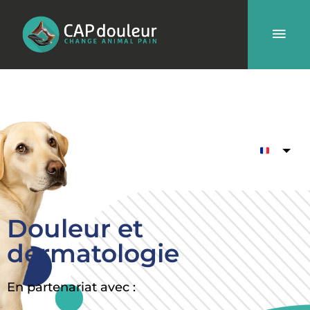
Aller
Men
au
contenu
prin
Douleur et
dermatologie
En partenariat avec :