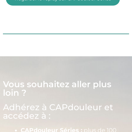
Vous souhaitez aller plus
loin ?
Adhérez à CAPdouleur et
accédez à :
CAPdouleur Séries :
plus de 100