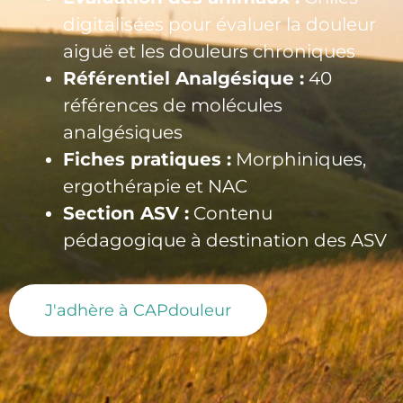
digitalisées pour évaluer la douleur
aiguë et les douleurs chroniques
Référentiel Analgésique :
40
références de molécules
analgésiques
Fiches pratiques :
Morphiniques,
ergothérapie et NAC
Section ASV :
Contenu
pédagogique à destination des ASV
J'adhère à CAPdouleur