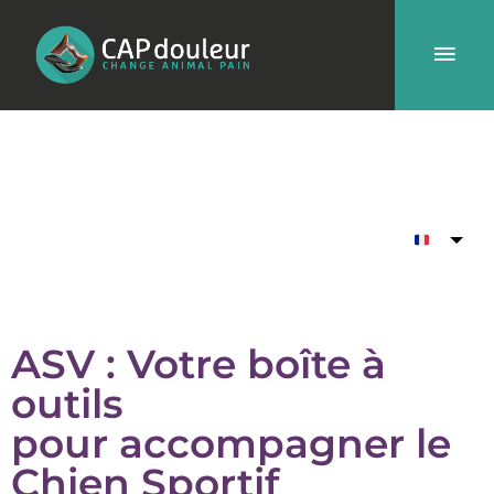
Aller
Men
au
contenu
prin
ASV : Votre boîte à
outils
pour accompagner le
Chien Sportif