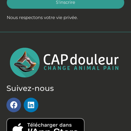
S'inscrire
Nous respectons votre vie privée.
Suivez-nous
F
L
a
i
c
n
e
k
b
e