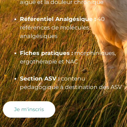
aiguë et la douleur chronique
Référentiel Analgésique :
40
références de molécules
analgésiques
Fiches pratiques :
morphiniques,
ergothérapie et NAC
Section ASV :
contenu
pédagogique à destination des ASV
Je m'inscris