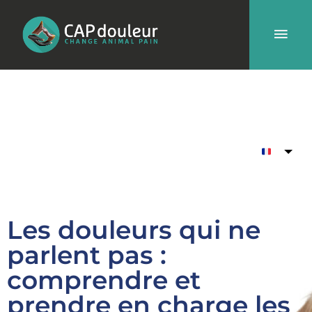
Aller
Men
au
contenu
prin
Les douleurs qui ne
parlent pas :
comprendre et
prendre en charge les