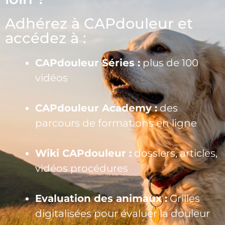
Adhérez à CAPdouleur et
accédez à :
CAPdouleur Séries :
plus de 100
vidéos
CAPdouleur Academy :
des
parcours de formations en ligne
Wiki CAPdouleur :
dossiers, articles,
vidéos procédures
Evaluation des animaux :
Grilles
digitalisées pour évaluer la douleur