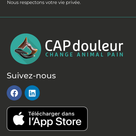
Nous respectons votre vie privée.
Suivez-nous
F
L
a
i
c
n
e
k
b
e
o
d
o
i