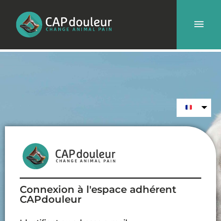
Aller
Men
au
contenu
prin
Connexion à l'espace adhérent
CAPdouleur