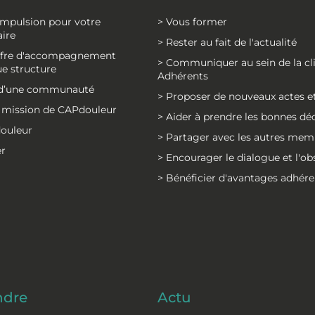
impulsion pour votre
> Vous former
aire
> Rester au fait de l'actualité
offre d'accompagnement
> Communiquer au sein de la cl
e structure
Adhérents
e d’une communauté
> Proposer de nouveaux actes et
la mission de CAPdouleur
> Aider à prendre les bonnes dé
douleur
> Partager avec les autres mem
er
> Encourager le dialogue et l'o
> Bénéficier d'avantages adhére
ndre
Actu