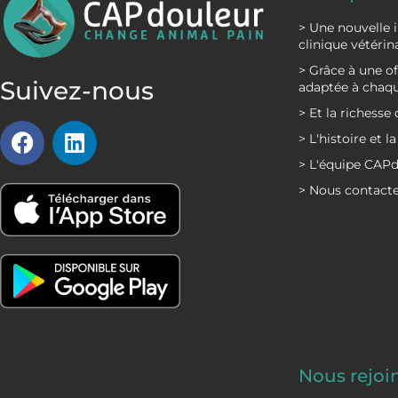
> Une nouvelle 
clinique vétérin
> Grâce à une 
Suivez-nous
adaptée à chaqu
> Et la richess
F
L
> L'histoire et 
a
i
> L'équipe CAP
c
n
> Nous contact
e
k
b
e
o
d
o
i
k
n
Nous rejoi