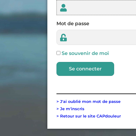
Mot de passe
Se souvenir de moi
Se connecter
> J'ai oublié mon mot de passe
> Je m'inscris
> Retour sur le site CAPdouleur