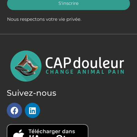
S'inscrire
Nous respectons votre vie privée.
Suivez-nous
F
L
a
i
c
n
e
k
b
e