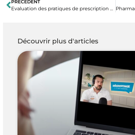
PRÉCÉDENT
Précédent
Evaluation des pratiques de prescription de gabapentine chez les vétérinaires praticiens d’Amérique du Nord
Découvrir plus d'articles