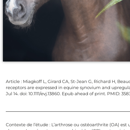
Article : Miagkoff L, Girard CA, St-Jean G, Richard H, Be
receptors are expressed in equine synovium and upregulat
Jul 14. doi: 10.1111/evj.13860. Epub ahead of print. PMID: 35
Contexte de l’étude : L’arthrose ou ostéoarthrite (OA) est