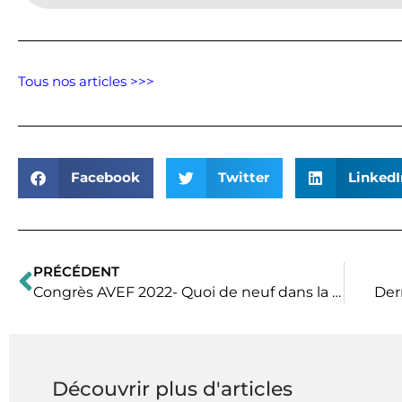
Tous nos articles >>>
Facebook
Twitter
LinkedI
PRÉCÉDENT
Précédent
Congrès AVEF 2022- Quoi de neuf dans la famille des morphiniques: la méthadone
Der
Découvrir plus d'articles