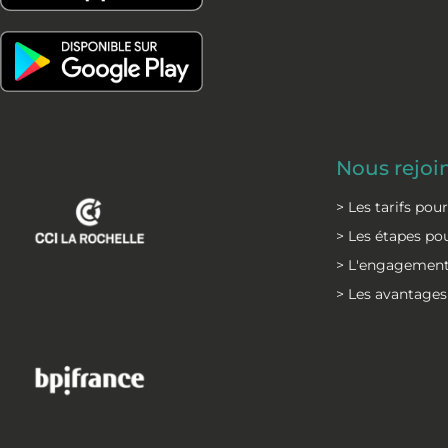
o
d
o
i
k
n
Nous rejoi
> Les tarifs pou
> Les étapes pou
> L'engagement
> Les avantages