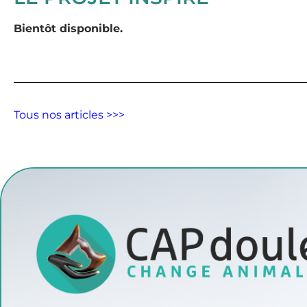
Bientôt disponible.
Tous nos articles >>>
Facebook
Twitter
LinkedI
PRÉCÉDENT
Précédent