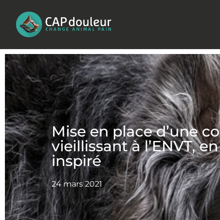
Aller
au
contenu
Mise en place d’une co
vieillissant à l’ENVT, en
inspiré
24 mars 2021