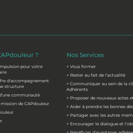
CAPdouleur ?
Nos Services
impulsion pour votre
> Vous former
Rejoindre CAPdouleur
aire
> Rester au fait de l'actualité
offre d'accompagnement
> Communiquer au sein de la cl
e structure
Adhérents
e d’une communauté
> Proposer de nouveaux actes et
la mission de CAPdouleur
> Aider à prendre les bonnes dé
douleur
> Partager avec les autres mem
er
> Encourager le dialogue et l'o
> Bénéficier d'avantages adhére