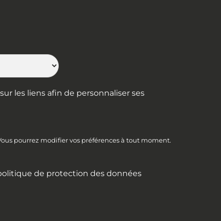
les relations humaines pour
mieux communiquer
LIRE PLUS »
20 juin 2026
ur les liens afin de personnaliser ses
« Précédent
Suivant »
 Vous pourrez modifier vos préférences à tout moment.
politique de protection des données