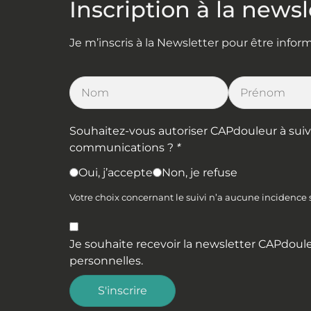
Vétérinaire – Agir
Inscription à la newsl
concrètement pour améliorer
l’observance
Je m’inscris à la Newsletter pour être info
LIRE PLUS »
1 juillet 2026
Souhaitez-vous autoriser CAPdouleur à suivre 
communications ?
*
Oui, j’accepte
Non, je refuse
Votre choix concernant le suivi n’a aucune incidence
Je souhaite recevoir la newsletter CAPdoule
personnelles
.
S'inscrire