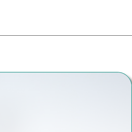
SUIVANT
Morsure et griffures de chat dans le cadre de l’exercice de la médecine vétérinaire à l’école nationale vétérinaire d’alfort ; intérêt des techniques respectueuses du bien-être animal