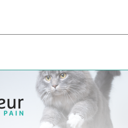
n
Le chien de compagnie comme modèle d’étude comparée de la fragilité et du vieillissement chez l’homme : étude bibliographique et élaboration du questionnaire propriétaire de la cohorte canine du projet inspiré