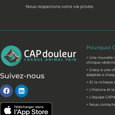
Nous respectons votre vie privée.
Pourquoi 
> Une nouvelle 
Découvrir CAPdouleur
clinique vétérin
> Grâce à une 
Suivez-nous
adaptée à chaqu
> Et la richess
F
L
> L'histoire et 
a
i
> L'équipe CAP
c
n
> Nous contact
e
k
b
e